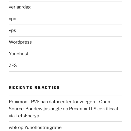
verjaardag
vpn
vps
Wordpress
Yunohost
ZFS
RECENTE REACTIES
Proxmox – PVE aan datacenter toevoegen – Open
Source, Boudewijns angle
op
Proxmox TLS certificaat
via LetsEncrypt
wbk
op
Yunohostmigratie