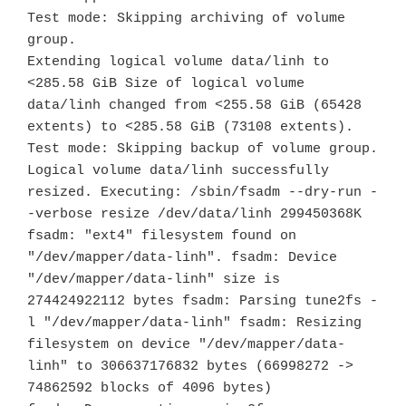
Test mode: Skipping archiving of volume 
group.

Extending logical volume data/linh to 
<285.58 GiB Size of logical volume 
data/linh changed from <255.58 GiB (65428 
extents) to <285.58 GiB (73108 extents). 
Test mode: Skipping backup of volume group. 
Logical volume data/linh successfully 
resized. Executing: /sbin/fsadm --dry-run -
-verbose resize /dev/data/linh 299450368K 
fsadm: "ext4" filesystem found on 
"/dev/mapper/data-linh". fsadm: Device 
"/dev/mapper/data-linh" size is 
274424922112 bytes fsadm: Parsing tune2fs -
l "/dev/mapper/data-linh" fsadm: Resizing 
filesystem on device "/dev/mapper/data-
linh" to 306637176832 bytes (66998272 -> 
74862592 blocks of 4096 bytes)
