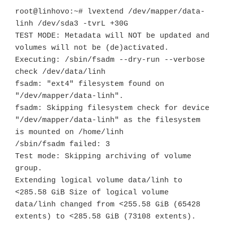
root@linhovo:~# lvextend /dev/mapper/data-
linh /dev/sda3 -tvrL +30G

TEST MODE: Metadata will NOT be updated and 
volumes will not be (de)activated.

Executing: /sbin/fsadm --dry-run --verbose 
check /dev/data/linh

fsadm: "ext4" filesystem found on 
"/dev/mapper/data-linh".

fsadm: Skipping filesystem check for device 
"/dev/mapper/data-linh" as the filesystem 
is mounted on /home/linh

/sbin/fsadm failed: 3

Test mode: Skipping archiving of volume 
group.

Extending logical volume data/linh to 
<285.58 GiB Size of logical volume 
data/linh changed from <255.58 GiB (65428 
extents) to <285.58 GiB (73108 extents). 