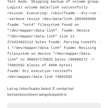
Test mode: Skipping backup of volume group. 
Logical volume data/linh successfully 
resized. Executing: /sbin/fsadm --dry-run -
-verbose resize /dev/data/linh 299450368K 
fsadm: "ext4" filesystem found on 
"/dev/mapper/data-linh". fsadm: Device 
"/dev/mapper/data-linh" size is 
274424922112 bytes fsadm: Parsing tune2fs -
l "/dev/mapper/data-linh" fsadm: Resizing 
filesystem on device "/dev/mapper/data-
linh" to 306637176832 bytes (66998272 -> 
74862592 blocks of 4096 bytes)

fsadm: Dry execution resize2fs 
/dev/mapper/data-linh 74862592
Let op ‘/sbin/fsadm failed: 3’, omdat het
bestandssysteem aangekoppeld is: