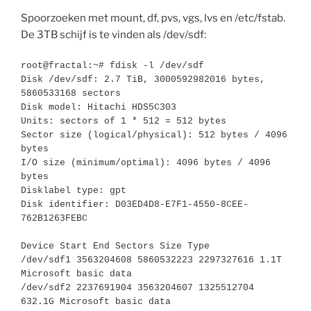
Spoorzoeken met mount, df, pvs, vgs, lvs en /etc/fstab.
De 3TB schijf is te vinden als /dev/sdf:
root@fractal:~# fdisk -l /dev/sdf

Disk /dev/sdf: 2.7 TiB, 3000592982016 bytes, 
5860533168 sectors

Disk model: Hitachi HDS5C303

Units: sectors of 1 * 512 = 512 bytes

Sector size (logical/physical): 512 bytes / 4096 
bytes

I/O size (minimum/optimal): 4096 bytes / 4096 
bytes

Disklabel type: gpt

Disk identifier: D03ED4D8-E7F1-4550-8CEE-
762B1263FEBC

Device Start End Sectors Size Type

/dev/sdf1 3563204608 5860532223 2297327616 1.1T 
Microsoft basic data

/dev/sdf2 2237691904 3563204607 1325512704 
632.1G Microsoft basic data
