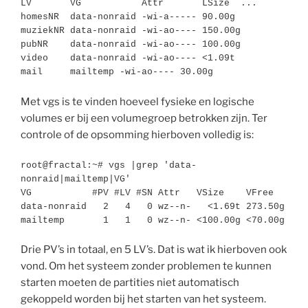
LV       VG           Attr       LSize  ...

homesNR  data-nonraid -wi-a----- 90.00g

muziekNR data-nonraid -wi-ao---- 150.00g

pubNR    data-nonraid -wi-ao---- 100.00g

video    data-nonraid -wi-ao---- <1.09t

mail     mailtemp -wi-ao---- 30.00g
Met vgs is te vinden hoeveel fysieke en logische
volumes er bij een volumegroep betrokken zijn. Ter
controle of de opsomming hierboven volledig is:
root@fractal:~# vgs |grep 'data-
nonraid|mailtemp|VG'

VG           #PV #LV #SN Attr   VSize    VFree

data-nonraid   2   4   0 wz--n-   <1.69t 273.50g

mailtemp       1   1   0 wz--n- <100.00g <70.00g
Drie PV’s in totaal, en 5 LV’s. Dat is wat ik hierboven ook
vond. Om het systeem zonder problemen te kunnen
starten moeten de partities niet automatisch
gekoppeld worden bij het starten van het systeem.