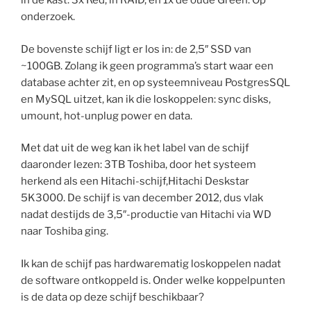
in de kast: 3x Red, in RAID, en 1x de oude Green. Op
onderzoek.
De bovenste schijf ligt er los in: de 2,5″ SSD van
~100GB. Zolang ik geen programma’s start waar een
database achter zit, en op systeemniveau PostgresSQL
en MySQL uitzet, kan ik die loskoppelen: sync disks,
umount, hot-unplug power en data.
Met dat uit de weg kan ik het label van de schijf
daaronder lezen: 3TB Toshiba, door het systeem
herkend als een Hitachi-schijf,Hitachi Deskstar
5K3000. De schijf is van december 2012, dus vlak
nadat destijds de 3,5″-productie van Hitachi via WD
naar Toshiba ging.
Ik kan de schijf pas hardwarematig loskoppelen nadat
de software ontkoppeld is. Onder welke koppelpunten
is de data op deze schijf beschikbaar?