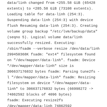
data/linh changed from <255.58 GiB (65428 
extents) to <285.58 GiB (73108 extents). 
Loading table for data-linh (254:3). 
Suspending data-linh (254:3) with device 
flush Resuming data-linh (254:3). Creating 
volume group backup "/etc/lvm/backup/data" 
(seqno 5). Logical volume data/linh 
successfully resized. Executing: 
/sbin/fsadm --verbose resize /dev/data/linh 
299450368K fsadm: "ext4" filesystem found 
on "/dev/mapper/data-linh". fsadm: Device 
"/dev/mapper/data-linh" size is 
306637176832 bytes fsadm: Parsing tune2fs -
l "/dev/mapper/data-linh" fsadm: Resizing 
filesystem on device "/dev/mapper/data-
linh" to 306637176832 bytes (66998272 -> 
74862592 blocks of 4096 bytes)

fsadm: Executing resize2fs 
/dev/mapper/data-linh 74862592
