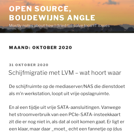
Ga
OPEN SOURCE,
naar
BOUDEWIJNS ANGLE
de
inhoud
Mostly notes about how I (tried to) solve local IT issues
MAAND:
OKTOBER 2020
GEPLAATST
31 OKTOBER 2020
OP
Schijfmigratie met LVM – wat hoort waar
De schijfruimte op de mediaserver/NAS die dienstdoet
als m’n werkstation, loopt uit vrije opslagruimte.
En al een tijdje uit vrije SATA-aansluitingen. Vanwege
het stroomverbruik van een PCIe-SATA-insteekkaart
zit die er nog niet in, als dat al ooit komen gaat. Er ligt er
een klaar, maar daar _moet_ echt een fannetje op (dus