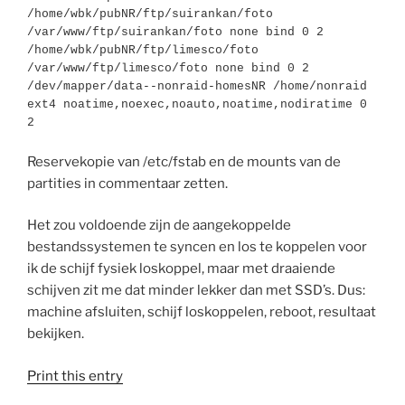
/home/wbk/pubNR/ftp/suirankan/foto 
/var/www/ftp/suirankan/foto none bind 0 2

/home/wbk/pubNR/ftp/limesco/foto 
/var/www/ftp/limesco/foto none bind 0 2

/dev/mapper/data--nonraid-homesNR /home/nonraid 
ext4 noatime,noexec,noauto,noatime,nodiratime 0 
2
Reservekopie van /etc/fstab en de mounts van de
partities in commentaar zetten.
Het zou voldoende zijn de aangekoppelde
bestandssystemen te syncen en los te koppelen voor
ik de schijf fysiek loskoppel, maar met draaiende
schijven zit me dat minder lekker dan met SSD’s. Dus:
machine afsluiten, schijf loskoppelen, reboot, resultaat
bekijken.
Print this entry