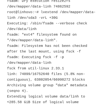
fsadm: Dry execution resize2fs 
/dev/mapper/data-linh 74862592

root@linhovo:~# lvextend /dev/mapper/data-
linh /dev/sda3 -vrL +30G

Executing: /sbin/fsadm --verbose check 
/dev/data/linh

fsadm: "ext4" filesystem found on 
"/dev/mapper/data-linh".

fsadm: Filesystem has not been checked 
after the last mount, using fsck -f

fsadm: Executing fsck -f -p 
/dev/mapper/data-linh

fsck from util-linux 2.33.1

linh: 74099/16752640 files (5.8% non-
contiguous), 63802054/66998272 blocks

Archiving volume group "data" metadata 
(seqno 4).

Extending logical volume data/linh to 
<285.58 GiB Size of logical volume 