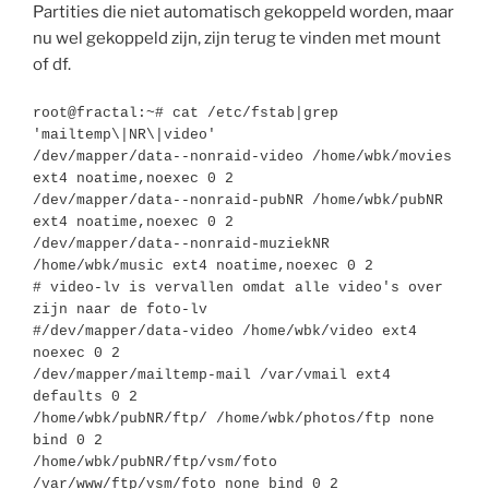
Partities die niet automatisch gekoppeld worden, maar
nu wel gekoppeld zijn, zijn terug te vinden met mount
of df.
root@fractal:~# cat /etc/fstab|grep 
'mailtemp\|NR\|video'

/dev/mapper/data--nonraid-video /home/wbk/movies 
ext4 noatime,noexec 0 2

/dev/mapper/data--nonraid-pubNR /home/wbk/pubNR 
ext4 noatime,noexec 0 2

/dev/mapper/data--nonraid-muziekNR 
/home/wbk/music ext4 noatime,noexec 0 2

# video-lv is vervallen omdat alle video's over 
zijn naar de foto-lv

#/dev/mapper/data-video /home/wbk/video ext4 
noexec 0 2

/dev/mapper/mailtemp-mail /var/vmail ext4 
defaults 0 2

/home/wbk/pubNR/ftp/ /home/wbk/photos/ftp none 
bind 0 2

/home/wbk/pubNR/ftp/vsm/foto 
/var/www/ftp/vsm/foto none bind 0 2
