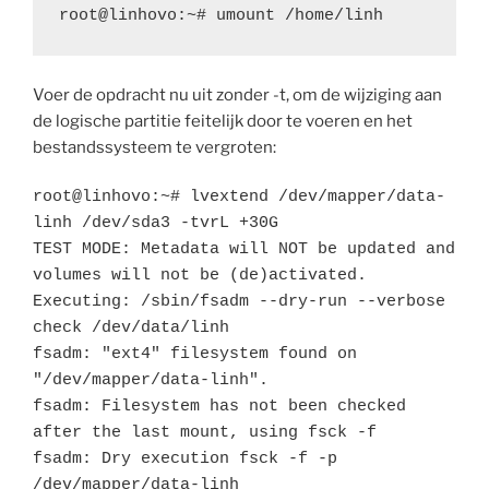
root@linhovo:~# umount /home/linh
Voer de opdracht nu uit zonder -t, om de wijziging aan
de logische partitie feitelijk door te voeren en het
bestandssysteem te vergroten:
root@linhovo:~# lvextend /dev/mapper/data-
linh /dev/sda3 -tvrL +30G

TEST MODE: Metadata will NOT be updated and 
volumes will not be (de)activated.

Executing: /sbin/fsadm --dry-run --verbose 
check /dev/data/linh

fsadm: "ext4" filesystem found on 
"/dev/mapper/data-linh".

fsadm: Filesystem has not been checked 
after the last mount, using fsck -f

fsadm: Dry execution fsck -f -p 
/dev/mapper/data-linh
