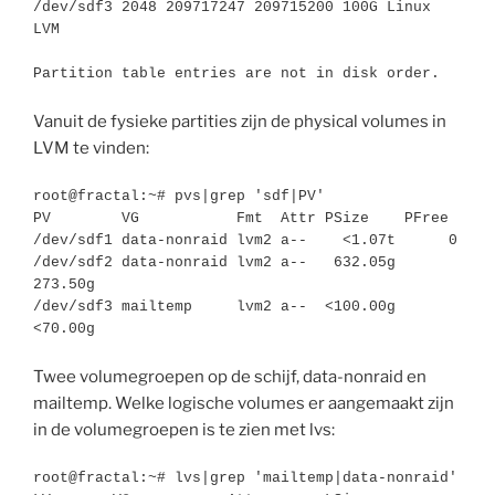
/dev/sdf3 2048 209717247 209715200 100G Linux 
LVM

Partition table entries are not in disk order.
Vanuit de fysieke partities zijn de physical volumes in
LVM te vinden:
root@fractal:~# pvs|grep 'sdf|PV'

PV        VG           Fmt  Attr PSize    PFree

/dev/sdf1 data-nonraid lvm2 a--    <1.07t      0

/dev/sdf2 data-nonraid lvm2 a--   632.05g 
273.50g

/dev/sdf3 mailtemp     lvm2 a--  <100.00g 
<70.00g
Twee volumegroepen op de schijf, data-nonraid en
mailtemp. Welke logische volumes er aangemaakt zijn
in de volumegroepen is te zien met lvs:
root@fractal:~# lvs|grep 'mailtemp|data-nonraid'
