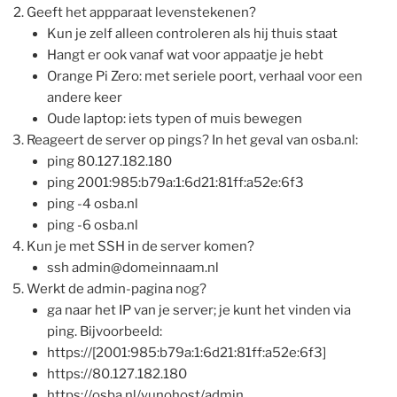
Geeft het appparaat levenstekenen?
Kun je zelf alleen controleren als hij thuis staat
Hangt er ook vanaf wat voor appaatje je hebt
Orange Pi Zero: met seriele poort, verhaal voor een
andere keer
Oude laptop: iets typen of muis bewegen
Reageert de server op pings? In het geval van osba.nl:
ping 80.127.182.180
ping 2001:985:b79a:1:6d21:81ff:a52e:6f3
ping -4 osba.nl
ping -6 osba.nl
Kun je met SSH in de server komen?
ssh admin@domeinnaam.nl
Werkt de admin-pagina nog?
ga naar het IP van je server; je kunt het vinden via
ping. Bijvoorbeeld:
https://[2001:985:b79a:1:6d21:81ff:a52e:6f3]
https://80.127.182.180
https://osba.nl/yunohost/admin