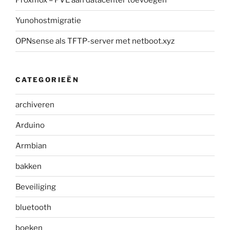
Proxmox – PVE aan datacenter toevoegen
Yunohostmigratie
OPNsense als TFTP-server met netboot.xyz
CATEGORIEËN
archiveren
Arduino
Armbian
bakken
Beveiliging
bluetooth
boeken