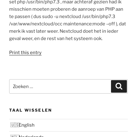
set php /usr/bin/php7.3 , maar achteraf gezien had ik
misschien moeten proberen de aanroep van PHP aan
te passen ( dus sudo -u nextcloud /usr/bin/php7.3
/var/www/nextcloud/occ maintenance:mode –off ), dat
merk ik vast later weer. Nextcloud doet het in ieder
geval weer, en de rest van het systeem ook.
Print this entry
Zoeken
Zoeke
naar:
TAAL WISSELEN
English