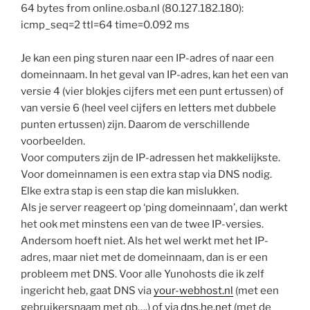
64 bytes from online.osba.nl (80.127.182.180):
icmp_seq=2 ttl=64 time=0.092 ms
Je kan een ping sturen naar een IP-adres of naar een
domeinnaam. In het geval van IP-adres, kan het een van
versie 4 (vier blokjes cijfers met een punt ertussen) of
van versie 6 (heel veel cijfers en letters met dubbele
punten ertussen) zijn. Daarom de verschillende
voorbeelden.
Voor computers zijn de IP-adressen het makkelijkste.
Voor domeinnamen is een extra stap via DNS nodig.
Elke extra stap is een stap die kan mislukken.
Als je server reageert op ‘ping domeinnaam’, dan werkt
het ook met minstens een van de twee IP-versies.
Andersom hoeft niet. Als het wel werkt met het IP-
adres, maar niet met de domeinnaam, dan is er een
probleem met DNS. Voor alle Yunohosts die ik zelf
ingericht heb, gaat DNS via
your-webhost.nl
(met een
gebruikersnaam met qb….) of via
dns.he.net
(met de