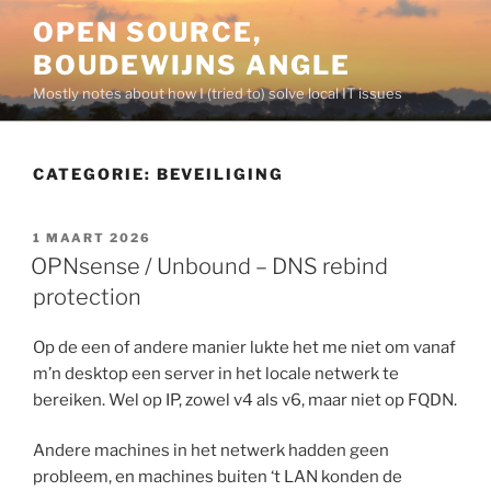
Ga
OPEN SOURCE,
naar
BOUDEWIJNS ANGLE
de
inhoud
Mostly notes about how I (tried to) solve local IT issues
CATEGORIE:
BEVEILIGING
GEPLAATST
1 MAART 2026
OP
OPNsense / Unbound – DNS rebind
protection
Op de een of andere manier lukte het me niet om vanaf
m’n desktop een server in het locale netwerk te
bereiken. Wel op IP, zowel v4 als v6, maar niet op FQDN.
Andere machines in het netwerk hadden geen
probleem, en machines buiten ‘t LAN konden de