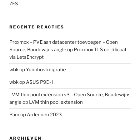
ZFS
RECENTE REACTIES
Proxmox – PVE aan datacenter toevoegen – Open
Source, Boudewijns angle
op
Proxmox TLS certificaat
via LetsEncrypt
wbk
op
Yunohostmigratie
wbk
op
ASUS P9D-I
LVM thin pool extension v3 – Open Source, Boudewijns
angle
op
LVM thin pool extension
Pam
op
Ardennen 2023
ARCHIEVEN