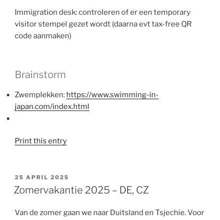
Immigration desk: controleren of er een temporary
visitor stempel gezet wordt (daarna evt tax-free QR
code aanmaken)
Brainstorm
Zwemplekken:
https://www.swimming-in-
japan.com/index.html
Print this entry
GEPLAATST
25 APRIL 2025
OP
Zomervakantie 2025 – DE, CZ
Van de zomer gaan we naar Duitsland en Tsjechie. Voor