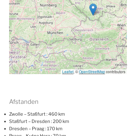
Leaflet
, ©
OpenStreetMap
contributors
Afstanden
Zwolle – Staßfurt : 460 km
Staßfurt – Dresden : 200 km
Dresden – Praag : 170 km
Praag – Kutna Hora : 70 km