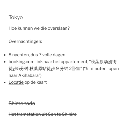
Tokyo
Hoe kunnen we die overslaan?
Overnachtingen:
8 nachten, dus 7 volle dagen
booking.com
link naar het appartement, “秋葉原动漫街
徒步5分钟 秋葉原站徒步 9 分钟 2卧室” (“5 minuten lopen
naar Akihabara”)
Locatie
op de kaart
Shimonada
Het tramstation uit Sen to Shihiro