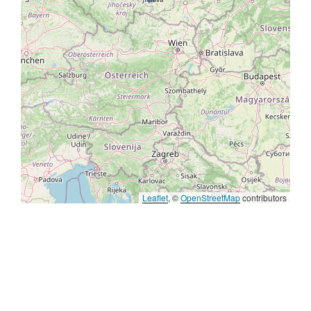
Leaflet
, ©
OpenStreetMap
contributors