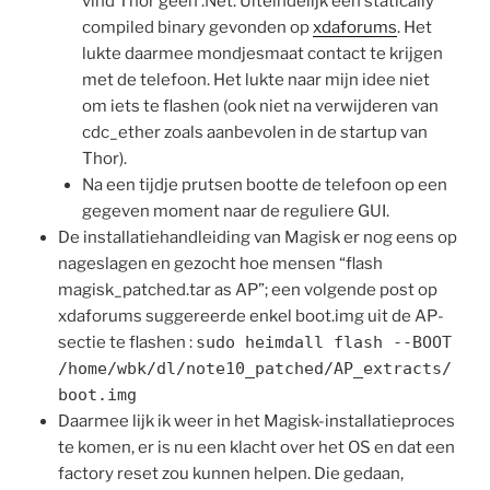
vind Thor geen .Net. Uiteindelijk een statically
compiled binary gevonden op
xdaforums
. Het
lukte daarmee mondjesmaat contact te krijgen
met de telefoon. Het lukte naar mijn idee niet
om iets te flashen (ook niet na verwijderen van
cdc_ether zoals aanbevolen in de startup van
Thor).
Na een tijdje prutsen bootte de telefoon op een
gegeven moment naar de reguliere GUI.
De installatiehandleiding van Magisk er nog eens op
nageslagen en gezocht hoe mensen “flash
magisk_patched.tar as AP”; een volgende post op
xdaforums suggereerde enkel boot.img uit de AP-
sectie te flashen :
sudo heimdall flash --BOOT
/home/wbk/dl/note10_patched/AP_extracts/
boot.img
Daarmee lijk ik weer in het Magisk-installatieproces
te komen, er is nu een klacht over het OS en dat een
factory reset zou kunnen helpen. Die gedaan,