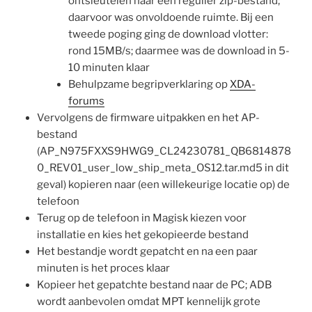
ontsleutelen naar een regulier zip-bestand;
daarvoor was onvoldoende ruimte. Bij een
tweede poging ging de download vlotter:
rond 15MB/s; daarmee was de download in 5-
10 minuten klaar
Behulpzame begripverklaring op
XDA-
forums
Vervolgens de firmware uitpakken en het AP-
bestand
(AP_N975FXXS9HWG9_CL24230781_QB6814878
0_REV01_user_low_ship_meta_OS12.tar.md5 in dit
geval) kopieren naar (een willekeurige locatie op) de
telefoon
Terug op de telefoon in Magisk kiezen voor
installatie en kies het gekopieerde bestand
Het bestandje wordt gepatcht en na een paar
minuten is het proces klaar
Kopieer het gepatchte bestand naar de PC; ADB
wordt aanbevolen omdat MPT kennelijk grote