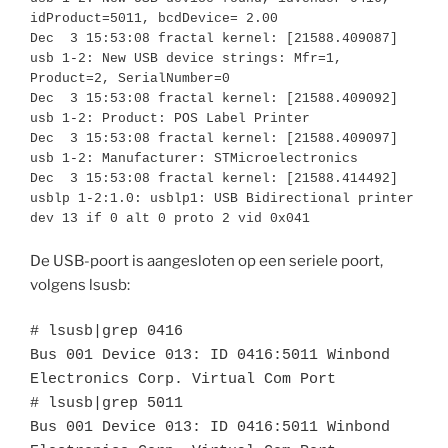
idProduct=5011, bcdDevice= 2.00
Dec  3 15:53:08 fractal kernel: [21588.409087] 
usb 1-2: New USB device strings: Mfr=1, 
Product=2, SerialNumber=0
Dec  3 15:53:08 fractal kernel: [21588.409092] 
usb 1-2: Product: POS Label Printer       
Dec  3 15:53:08 fractal kernel: [21588.409097] 
usb 1-2: Manufacturer: STMicroelectronics
Dec  3 15:53:08 fractal kernel: [21588.414492] 
usblp 1-2:1.0: usblp1: USB Bidirectional printer 
dev 13 if 0 alt 0 proto 2 vid 0x041
De USB-poort is aangesloten op een seriele poort,
volgens lsusb:
# lsusb|grep 0416
Bus 001 Device 013: ID 0416:5011 Winbond 
Electronics Corp. Virtual Com Port
# lsusb|grep 5011
Bus 001 Device 013: ID 0416:5011 Winbond 