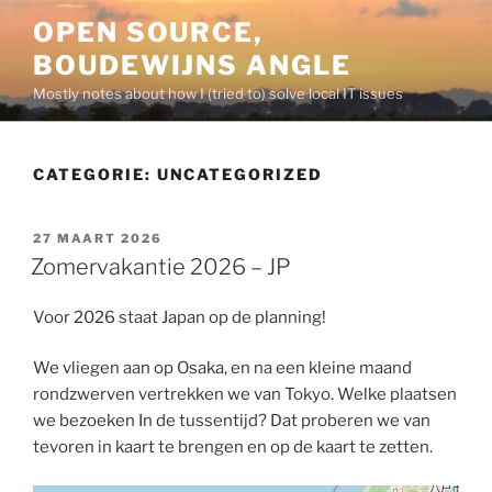
Ga
OPEN SOURCE,
naar
BOUDEWIJNS ANGLE
de
inhoud
Mostly notes about how I (tried to) solve local IT issues
CATEGORIE:
UNCATEGORIZED
GEPLAATST
27 MAART 2026
OP
Zomervakantie 2026 – JP
Voor 2026 staat Japan op de planning!
We vliegen aan op Osaka, en na een kleine maand
rondzwerven vertrekken we van Tokyo. Welke plaatsen
we bezoeken In de tussentijd? Dat proberen we van
tevoren in kaart te brengen en op de kaart te zetten.