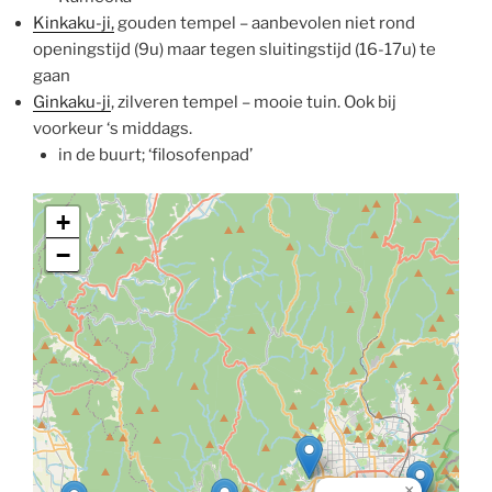
Kinkaku-ji,
gouden tempel – aanbevolen niet rond
openingstijd (9u) maar tegen sluitingstijd (16-17u) te
gaan
Ginkaku-ji
, zilveren tempel – mooie tuin. Ook bij
voorkeur ‘s middags.
in de buurt; ‘filosofenpad’
+
−
×