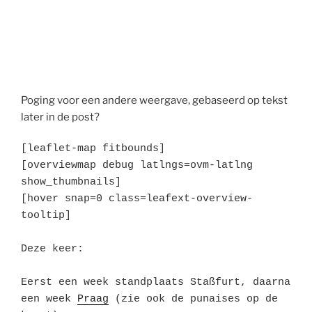
Poging voor een andere weergave, gebaseerd op tekst
later in de post?
[leaflet-map fitbounds]

[overviewmap debug latlngs=ovm-latlng 
show_thumbnails]

[hover snap=0 class=leafext-overview-
tooltip]

Deze keer:

Eerst een week standplaats Staßfurt, daarna 
een week 
Praag
 (zie ook de punaises op de 