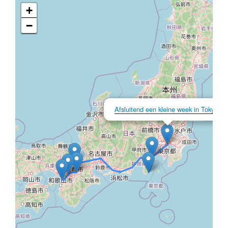
+
−
×
Afsluitend een kleine week in Tokyo