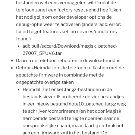
bestanden wel eens vernaggelen wil. Omdat de
telefoon zonet een factory reset gehad heeft, kan
het nodig zijn om onder developer options de
debug-optie weer te activeren (anders ‘adb: error:
failed to get features set: no devices/emulators
found’)
adb pull /sdcard/Download/magisk_patched-
27007_5PUV6.tar
Daarna de telefoon rebooten in download-modus
Gebruik Heimdall om de telefoon te flashen met de
gepatchte firmware in combinatie met de
ongepatchte overige zaken
Heimdall ziet enkel .tar.gz-bestanden in de
bestandskiezer. Ik probeerde de vier bestandjes
in een nieuw bestand note10_patched.tar.gz weg
te schrijven/comprimeren (en het door Magisk
hernoemde bestand terug te noemen naar de
oorspronkelijke naam), maar daarbij ontbrak het
aan een firmware.xml in het bestand. De