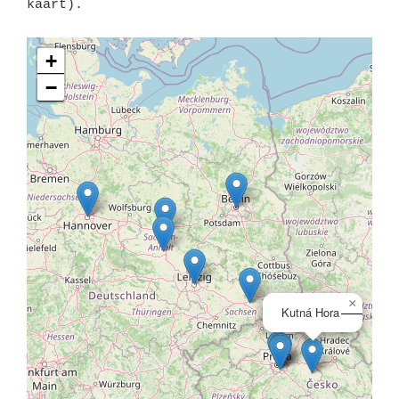
kaart). 
+
−
×
Kutná Hora