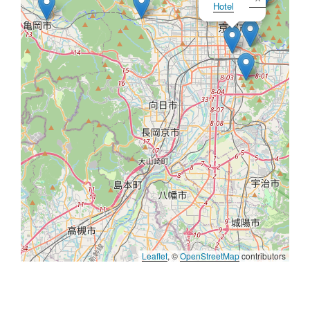
Hotel
Leaflet
, ©
OpenStreetMap
contributors