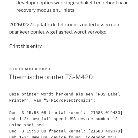
developer opties weer ingeschakeld en reboot naar
recovery modus en … niets.
20260227 Update: de telefoon is ondertussen een
paar keer opnieuw geflashed, wordt vervolgd
Print this entry
GEPLAATST
3 DECEMBER 2023
OP
Thermische printer TS-M420
Deze printer wordt herkend als een "POS Label 
Printer", van "STMicroelectronics": 
Dec  3 15:53:08 fractal kernel: [21588.019430] 
usb 1-2: new full-speed USB device number 13 
using xhci_hcd
Dec  3 15:53:08 fractal kernel: [21588.409078] 
usb 1-2: New USB device found, idVendor=0416, 