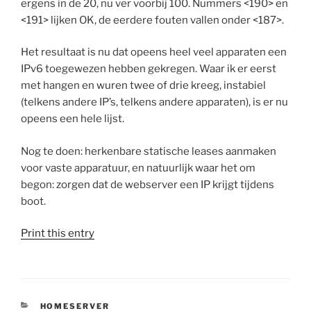
ergens in de 20, nu ver voorbij 100. Nummers <190> en
<191> lijken OK, de eerdere fouten vallen onder <187>.
Het resultaat is nu dat opeens heel veel apparaten een
IPv6 toegewezen hebben gekregen. Waar ik er eerst
met hangen en wuren twee of drie kreeg, instabiel
(telkens andere IP’s, telkens andere apparaten), is er nu
opeens een hele lijst.
Nog te doen: herkenbare statische leases aanmaken
voor vaste apparatuur, en natuurlijk waar het om
begon: zorgen dat de webserver een IP krijgt tijdens
boot.
Print this entry
CATEGORIEËN
HOMESERVER