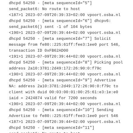
dhcpd 54250 - [meta sequenceId="5"] 
send_packet6: No route to host

<187>1 2023-07-09T20:39:33+02:00 vpoort.osba.nl 
dhcpd 54250 - [meta sequenceId="6"] dhcpv6: 
send_packet6() sent -1 of 104 bytes

<190>1 2023-07-09T20:39:44+02:00 vpoort.osba.nl 
dhcpd 54250 - [meta sequenceId="7"] Solicit 
message from fe80::225:61ff:fee3:1ee0 port 546, 
transaction ID 0xFB62AD00

<191>1 2023-07-09T20:39:44+02:00 vpoort.osba.nl 
dhcpd 54250 - [meta sequenceId="8"] Picking pool 
address 2a10:3781:2d49:172:26:90:0:f79c

<190>1 2023-07-09T20:39:44+02:00 vpoort.osba.nl 
dhcpd 54250 - [meta sequenceId="9"] Advertise 
NA: address 2a10:3781:2d49:172:26:90:0:f79c to 
client with duid 00:03:00:01:00:25:61:e3:1e:e0 
iaid = 2424874 valid for 7200 seconds

<190>1 2023-07-09T20:39:44+02:00 vpoort.osba.nl 
dhcpd 54250 - [meta sequenceId="10"] Sending 
Advertise to fe80::225:61ff:fee3:1ee0 port 546

<187>1 2023-07-09T20:39:44+02:00 vpoort.osba.nl 
dhcpd 54250 - [meta sequenceId="11"] 