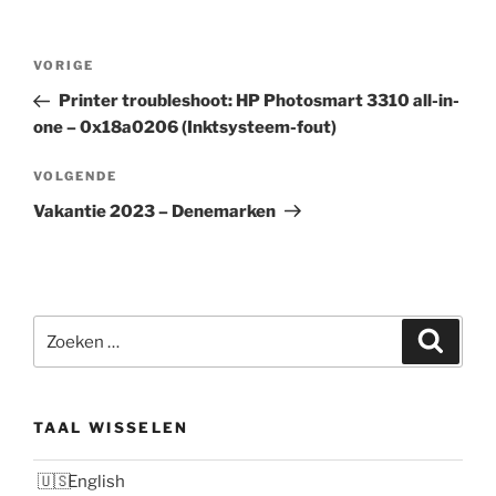
Bericht
Vorig
VORIGE
navigatie
bericht
Printer troubleshoot: HP Photosmart 3310 all-in-
one – 0x18a0206 (Inktsysteem-fout)
Volgend
VOLGENDE
bericht
Vakantie 2023 – Denemarken
Zoeken
Zoeke
naar:
TAAL WISSELEN
English