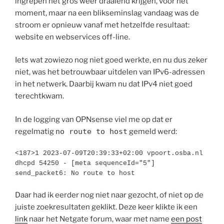
ingrepen het gros weer draaiend krijgen, voor het
moment, maar na een blikseminslag vandaag was de
stroom er opnieuw vanaf met hetzelfde resultaat:
website en webservices off-line.
Iets wat zowiezo nog niet goed werkte, en nu dus zeker
niet, was het betrouwbaar uitdelen van IPv6-adressen
in het netwerk. Daarbij kwam nu dat IPv4 niet goed
terechtkwam.
In de logging van OPNsense viel me op dat er
regelmatig
no route to host
gemeld werd:
<187>1 2023-07-09T20:39:33+02:00 vpoort.osba.nl 
dhcpd 54250 - [meta sequenceId="5"] 
send_packet6: No route to host
Daar had ik eerder nog niet naar gezocht, of niet op de
juiste zoekresultaten geklikt. Deze keer klikte ik een
link
naar het Netgate forum, waar met name
een post