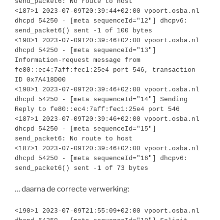
send_packet6: No route to host

<187>1 2023-07-09T20:39:44+02:00 vpoort.osba.nl 
dhcpd 54250 - [meta sequenceId="12"] dhcpv6: 
send_packet6() sent -1 of 100 bytes

<190>1 2023-07-09T20:39:46+02:00 vpoort.osba.nl 
dhcpd 54250 - [meta sequenceId="13"] 
Information-request message from 
fe80::ec4:7aff:fec1:25e4 port 546, transaction 
ID 0x7A418D00

<190>1 2023-07-09T20:39:46+02:00 vpoort.osba.nl 
dhcpd 54250 - [meta sequenceId="14"] Sending 
Reply to fe80::ec4:7aff:fec1:25e4 port 546

<187>1 2023-07-09T20:39:46+02:00 vpoort.osba.nl 
dhcpd 54250 - [meta sequenceId="15"] 
send_packet6: No route to host

<187>1 2023-07-09T20:39:46+02:00 vpoort.osba.nl 
dhcpd 54250 - [meta sequenceId="16"] dhcpv6: 
send_packet6() sent -1 of 73 bytes
… daarna de correcte verwerking:
<190>1 2023-07-09T21:55:09+02:00 vpoort.osba.nl 