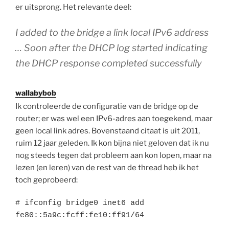
er uitsprong. Het relevante deel:
I added to the bridge a link local IPv6 address
… Soon after the DHCP log started indicating
the DHCP response completed successfully
wallabybob
Ik controleerde de configuratie van de bridge op de
router; er was wel een IPv6-adres aan toegekend, maar
geen local link adres. Bovenstaand citaat is uit 2011,
ruim 12 jaar geleden. Ik kon bijna niet geloven dat ik nu
nog steeds tegen dat probleem aan kon lopen, maar na
lezen (en leren) van de rest van de thread heb ik het
toch geprobeerd:
# ifconfig bridge0 inet6 add 
fe80::5a9c:fcff:fe10:ff91/64