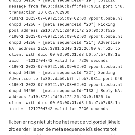
dhcpd 54250 - [meta sequenceId="19"] Solicit 
message from fe80::dab6:b7ff:feb7:981a port 546, 
transaction ID 0x577C2900

<191>1 2023-07-09T21:55:09+02:00 vpoort.osba.nl 
dhcpd 54250 - [meta sequenceId="20"] Picking 
pool address 2a10:3781:2d49:172:26:90:0:f525

<190>1 2023-07-09T21:55:09+02:00 vpoort.osba.nl 
dhcpd 54250 - [meta sequenceId="21"] Advertise 
NA: address 2a10:3781:2d49:172:26:90:0:f525 to 
client with duid 00:03:00:01:d8:b6:b7:b7:98:1a 
iaid = -1212704742 valid for 7200 seconds

<190>1 2023-07-09T21:55:09+02:00 vpoort.osba.nl 
dhcpd 54250 - [meta sequenceId="22"] Sending 
Advertise to fe80::dab6:b7ff:feb7:981a port 546

<190>1 2023-07-09T21:57:08+02:00 vpoort.osba.nl 
dhcpd 54250 - [meta sequenceId="133"] Reply NA: 
address 2a10:3781:2d49:172:26:90:0:f525 to 
client with duid 00:03:00:01:d8:b6:b7:b7:98:1a 
Ik ben er nog niet uit hoe het met de volgordelijkheid
zit: eerder liepen de meta sequence id’s slechts tot