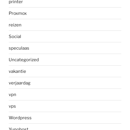
printer
Proxmox
reizen
Social
speculaas
Uncategorized
vakantie
verjaardag
vpn
vps
Wordpress
Yunohost