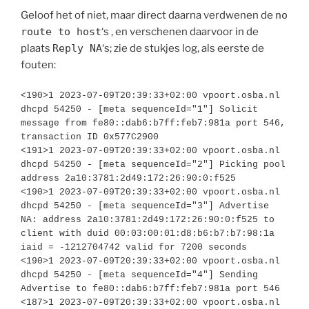
Geloof het of niet, maar direct daarna verdwenen de
no
route to host
‘s , en verschenen daarvoor in de
plaats
Reply NA
‘s; zie de stukjes log, als eerste de
fouten:
<190>1 2023-07-09T20:39:33+02:00 vpoort.osba.nl 
dhcpd 54250 - [meta sequenceId="1"] Solicit 
message from fe80::dab6:b7ff:feb7:981a port 546, 
transaction ID 0x577C2900

<191>1 2023-07-09T20:39:33+02:00 vpoort.osba.nl 
dhcpd 54250 - [meta sequenceId="2"] Picking pool 
address 2a10:3781:2d49:172:26:90:0:f525

<190>1 2023-07-09T20:39:33+02:00 vpoort.osba.nl 
dhcpd 54250 - [meta sequenceId="3"] Advertise 
NA: address 2a10:3781:2d49:172:26:90:0:f525 to 
client with duid 00:03:00:01:d8:b6:b7:b7:98:1a 
iaid = -1212704742 valid for 7200 seconds

<190>1 2023-07-09T20:39:33+02:00 vpoort.osba.nl 
dhcpd 54250 - [meta sequenceId="4"] Sending 
Advertise to fe80::dab6:b7ff:feb7:981a port 546

<187>1 2023-07-09T20:39:33+02:00 vpoort.osba.nl 