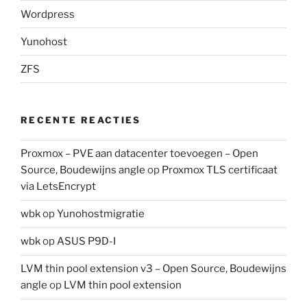
Wordpress
Yunohost
ZFS
RECENTE REACTIES
Proxmox – PVE aan datacenter toevoegen – Open
Source, Boudewijns angle
op
Proxmox TLS certificaat
via LetsEncrypt
wbk
op
Yunohostmigratie
wbk
op
ASUS P9D-I
LVM thin pool extension v3 – Open Source, Boudewijns
angle
op
LVM thin pool extension