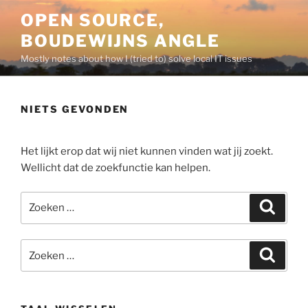
Ga
OPEN SOURCE,
naar
BOUDEWIJNS ANGLE
de
inhoud
Mostly notes about how I (tried to) solve local IT issues
NIETS GEVONDEN
Het lijkt erop dat wij niet kunnen vinden wat jij zoekt.
Wellicht dat de zoekfunctie kan helpen.
Zoeken
Zoeke
naar:
Zoeken
Zoeke
naar: