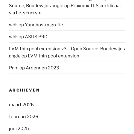
Source, Boudewijns angle
op
Proxmox TLS certificaat
via LetsEncrypt
wbk
op
Yunohostmigratie
wbk
op
ASUS P9D-I
LVM thin pool extension v3 – Open Source, Boudewijns
angle
op
LVM thin pool extension
Pam
op
Ardennen 2023
ARCHIEVEN
maart 2026
februari 2026
juni 2025