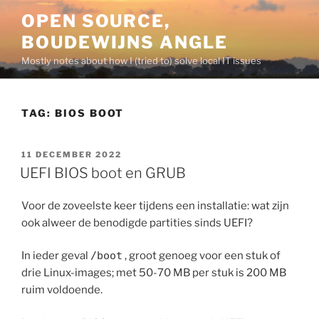
Ga
OPEN SOURCE,
naar
BOUDEWIJNS ANGLE
de
inhoud
Mostly notes about how I (tried to) solve local IT issues
TAG:
BIOS BOOT
GEPLAATST
11 DECEMBER 2022
OP
UEFI BIOS boot en GRUB
Voor de zoveelste keer tijdens een installatie: wat zijn
ook alweer de benodigde partities sinds UEFI?
In ieder geval
/boot
, groot genoeg voor een stuk of
drie Linux-images; met 50-70 MB per stuk is 200 MB
ruim voldoende.