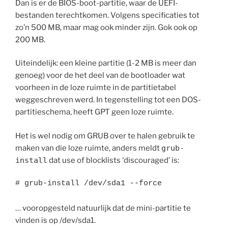
Dan is er de BIOS-boot-partitie, waar de UEFI-
bestanden terechtkomen. Volgens specificaties tot
zo’n 500 MB, maar mag ook minder zijn. Gok ook op
200 MB.
Uiteindelijk: een kleine partitie (1-2 MB is meer dan
genoeg) voor de het deel van de bootloader wat
voorheen in de loze ruimte in de partitietabel
weggeschreven werd. In tegenstelling tot een DOS-
partitieschema, heeft GPT geen loze ruimte.
Het is wel nodig om GRUB over te halen gebruik te
maken van die loze ruimte, anders meldt
grub-
install
dat use of blocklists ‘discouraged’ is:
# grub-install /dev/sda1 --force
… vooropgesteld natuurlijk dat de mini-partitie te
vinden is op /dev/sda1.